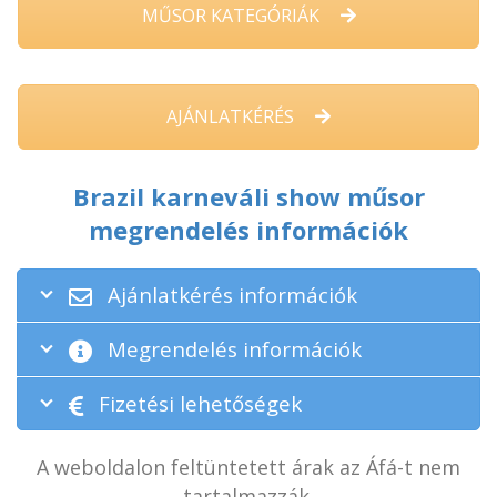
MŰSOR KATEGÓRIÁK
AJÁNLATKÉRÉS
Brazil karneváli show
műsor
megrendelés információk
Ajánlatkérés információk
Megrendelés információk
Fizetési lehetőségek
A weboldalon feltüntetett árak az Áfá-t nem
tartalmazzák.