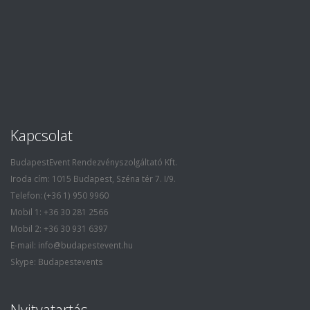
Kapcsolat
BudapestEvent Rendezvényszolgáltató Kft.
Iroda cím: 1015 Budapest, Széna tér 7. I/9.
Telefon: (+36 1) 950 9960
Mobil 1: +36 30 281 2566
Mobil 2: +36 30 931 6397
E-mail: info@budapestevent.hu
Skype: Budapestevents
Nyitvatartás