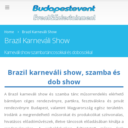
Home
Brazil Karneváli Show
Brazil Karneváli Show
Karneváli show szamba táncosokkal és dobosokkal
Brazil karneváli show, szamba és
dob show
A Brazil karneváli show és szamba tánc műsorrendelés elérhető
bármilyen céges rendezvényre, partikra, fesztiválokra és privát
rendezvényre Budapest, valamint Magyarország egész területén.
Irodánk a megrendelhető műsorokat és produkciókat színvonalas,
hivatásos előadóművészek, illetve táncosok előadásában kínálja a