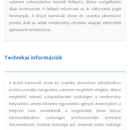
valamint szilveszterkor kiemelt fellépési, illetve szolgáltatási
díjak érvényesek. A fellépő művészek az ár változtatás jogát
fenntartják. A Brazil karneváli show és szamba táncműsor
pontos árát az adott rendezvény részletei alapján elkészített
ajánlatunk tartalmazza.
Technikai információk
A Brazil karneváli show és szamba táncműsor előadásához
professzionális hangosítás, valamint megfelelő világítás, illetve
megfelelő méretű színpad/terület szükséges a rendezvény
helyszínén, amely előzetes egyeztetést igényel. Amennyiben a
helyszín nem rendelkezik a megrendelt show műsor
lebonyolításához szükséges professzionális technikai
felszereléssel, irodánk biztosítja azt, melynek külön költsége