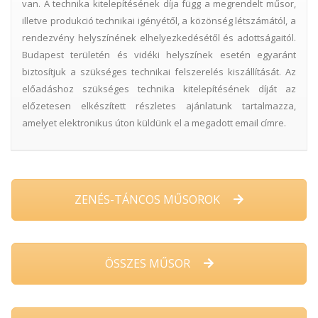
van. A technika kitelepítésének díja függ a megrendelt műsor,
illetve produkció technikai igényétől, a közönség létszámától, a
rendezvény helyszínének elhelyezkedésétől és adottságaitól.
Budapest területén és vidéki helyszínek esetén egyaránt
biztosítjuk a szükséges technikai felszerelés kiszállítását. Az
előadáshoz szükséges technika kitelepítésének díját az
előzetesen elkészített részletes ajánlatunk tartalmazza,
amelyet elektronikus úton küldünk el a megadott email címre.
ZENÉS-TÁNCOS MŰSOROK
ÖSSZES MŰSOR