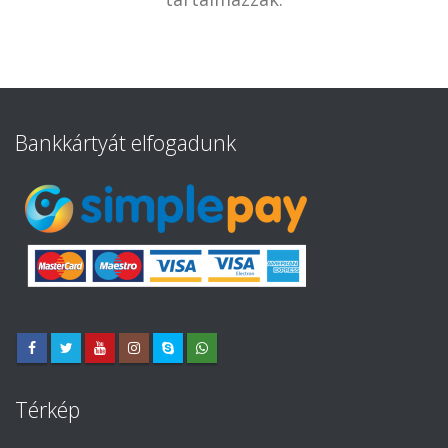
Bankkártyát elfogadunk
Térkép