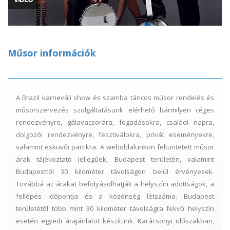
Műsor információk
A Brazil karneváli show és szamba táncos műsor rendelés és
műsorszervezés szolgáltatásunk elérhető bármilyen céges
rendezvényre, gálavacsorára, fogadásokra, családi napra,
dolgozói rendezvényre, fesztiválokra, privát eseményekre,
valamint esküvői partikra. A weboldalunkon feltüntetett műsor
árak tájékoztató jellegűek, Budapest területén, valamint
Budapesttől 30 kilométer távolságon belül érvényesek.
Továbbá az árakat befolyásolhatják a helyszíni adottságok, a
fellépés időpontja és a közönség létszáma. Budapest
területétől több mint 30 kilométer távolságra fekvő helyszín
esetén egyedi árajánlatot készítünk. Karácsonyi időszakban,