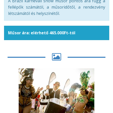
A Brazil karneváli show műsor pontos ára függ a
fellépők számától, a műsoridőtől, a rendezvény
létszámától és helyszínétől.
Műsor ára: elérhető 465.000Ft-tól