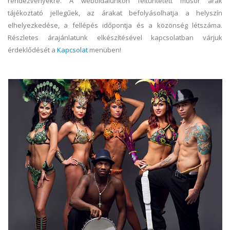
rendezvényekre. A weboldalunkon feltüntetett műsor árak
tájékoztató jellegűek, az árakat befolyásolhatja a helyszín
elhelyezkedése, a fellépés időpontja és a közönség létszáma.
Részletes árajánlatunk elkészítésével kapcsolatban várjuk
érdeklődését a
Kapcsolat
menüben!