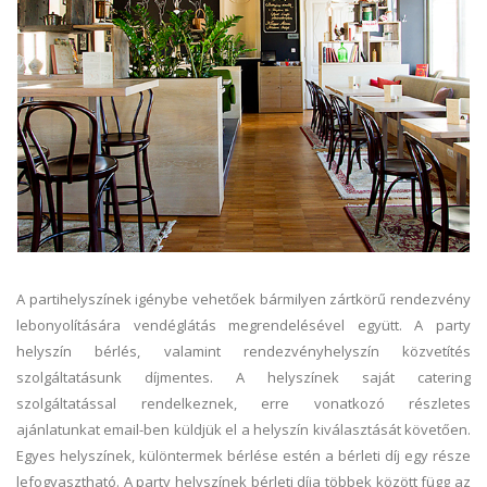
A partihelyszínek igénybe vehetőek bármilyen zártkörű rendezvény
lebonyolítására vendéglátás megrendelésével együtt. A party
helyszín bérlés, valamint rendezvényhelyszín közvetítés
szolgáltatásunk díjmentes. A helyszínek saját catering
szolgáltatással rendelkeznek, erre vonatkozó részletes
ajánlatunkat email-ben küldjük el a helyszín kiválasztását követően.
Egyes helyszínek, különtermek bérlése estén a bérleti díj egy része
lefogyasztható. A party helyszínek bérleti díja többek között függ az