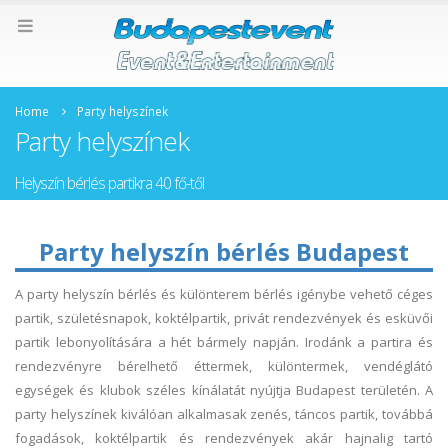
Home
Party helyszínek
Party helyszínek
Helyszín bérlés partikra 40 fő-től
Party helyszín bérlés Budapest
A party helyszín bérlés és különterem bérlés igénybe vehető céges
partik, születésnapok, koktélpartik, privát rendezvények és esküvői
partik lebonyolítására a hét bármely napján. Irodánk a partira és
rendezvényre bérelhető éttermek, különtermek, vendéglátó
egységek és klubok széles kínálatát nyújtja Budapest területén. A
party helyszínek kiválóan alkalmasak zenés, táncos partik, továbbá
fogadások, koktélpartik és rendezvények akár hajnalig tartó