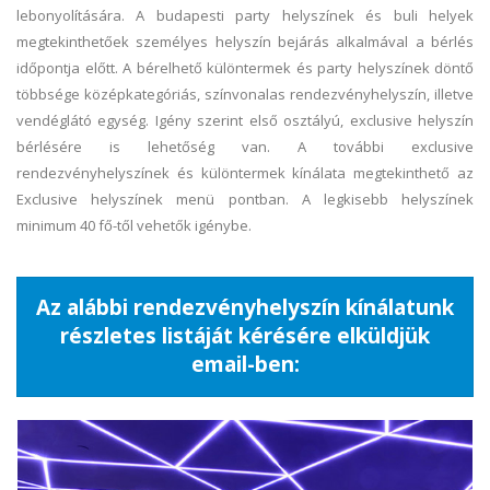
lebonyolítására. A budapesti party helyszínek és buli helyek
megtekinthetőek személyes helyszín bejárás alkalmával a bérlés
időpontja előtt. A bérelhető különtermek és party helyszínek döntő
többsége középkategóriás, színvonalas rendezvényhelyszín, illetve
vendéglátó egység. Igény szerint első osztályú, exclusive helyszín
bérlésére is lehetőség van. A további exclusive
rendezvényhelyszínek és különtermek kínálata megtekinthető az
Exclusive helyszínek menü pontban. A legkisebb helyszínek
minimum 40 fő-től vehetők igénybe.
Az alábbi rendezvényhelyszín kínálatunk
részletes listáját kérésére elküldjük
email-ben: