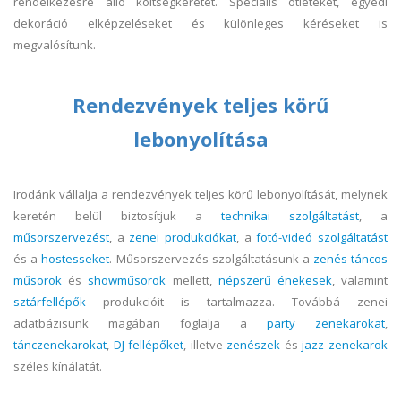
rendelkezésre álló költségkeretet. Speciális ötleteket, egyedi
dekoráció elképzeléseket és különleges kéréseket is
megvalósítunk.
Rendezvények teljes körű
lebonyolítása
Irodánk vállalja a rendezvények teljes körű lebonyolítását, melynek
keretén belül biztosítjuk a
technikai szolgáltatást
, a
műsorszervezést
, a
zenei produkciókat
, a
fotó-videó szolgáltatást
és a
hostesseket
. Műsorszervezés szolgáltatásunk a
zenés-táncos
műsorok
és
showműsorok
mellett,
népszerű énekesek
, valamint
sztárfellépők
produkcióit is tartalmazza. Továbbá zenei
adatbázisunk magában foglalja a
party zenekarokat
,
tánczenekarokat
,
DJ fellépőket
, illetve
zenészek
és
jazz zenekarok
széles kínálatát.