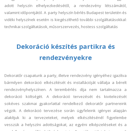
adott helyszín elhelyezkedésétől, a rendezvény létszámától,
valamint időpontjától. A party helyszín bérlés Budapest területén és
vidéki helyszínek esetén is kiegészíthető további szolgáltatásokkal:
technikai szolgáltatások, műsorszervezés, hostess szolgáltatás
Dekoráció készítés partikra és
rendezvényekre
Dekoratőr csapatunk a party, illetve rendezvény igényéhez igazítva
bármilyen dekoráció elkészítését és installációját vállalja a bérelt
rendezvényhelyszínen. A terembérlés díja nem tartalmazza a
dekoráció költségét. A dekoráció tervezését és kivitelezését
sokéves szakmai gyakorlattal rendelkező dekoratőr partnereink
végzik. A dekoráció tervezése során ügyfeleink igényei alapján
alakítjuk ki a tervezeteket, melyek elkészítésénél figyelembe
vesszük a helyszíni adottságokat, az egyéni elképzeléseket és a