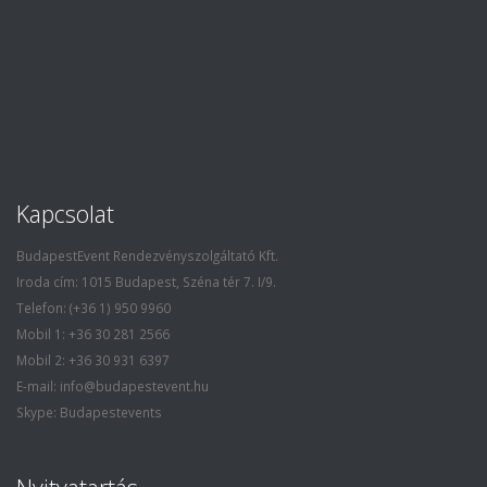
Kapcsolat
BudapestEvent Rendezvényszolgáltató Kft.
Iroda cím: 1015 Budapest, Széna tér 7. I/9.
Telefon: (+36 1) 950 9960
Mobil 1: +36 30 281 2566
Mobil 2: +36 30 931 6397
E-mail: info@budapestevent.hu
Skype: Budapestevents