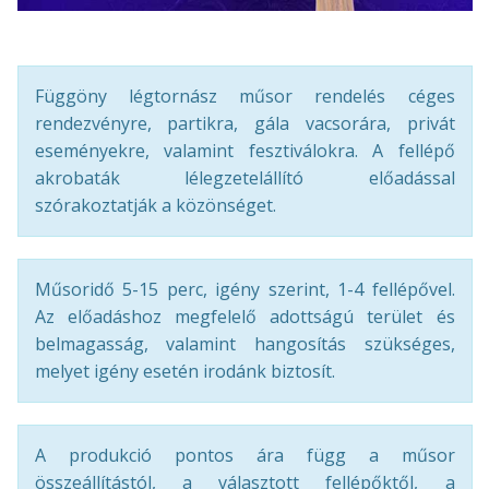
Függöny légtornász műsor rendelés céges
rendezvényre, partikra, gála vacsorára, privát
eseményekre, valamint fesztiválokra. A fellépő
akrobaták lélegzetelállító előadással
szórakoztatják a közönséget.
Műsoridő 5-15 perc, igény szerint, 1-4 fellépővel.
Az előadáshoz megfelelő adottságú terület és
belmagasság, valamint hangosítás szükséges,
melyet igény esetén irodánk biztosít.
A produkció pontos ára függ a műsor
összeállítástól, a választott fellépőktől, a