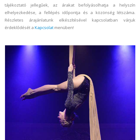
tájékoztató jellegűek, az árakat befolyásolhatja a helyszín
elhelyezkedése, a fellépés időpontja és a közönség létszáma.
Részletes árajánlatunk elkészítésével kapcsolatban várjuk
érdeklődését a
Kapcsolat
menüben!