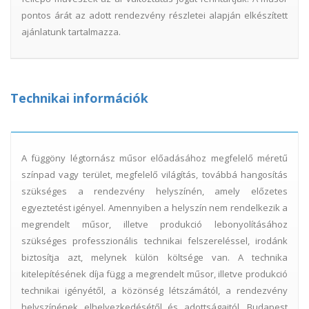
pontos árát az adott rendezvény részletei alapján elkészített
ajánlatunk tartalmazza.
Technikai információk
A függöny légtornász műsor előadásához megfelelő méretű
színpad vagy terület, megfelelő világítás, továbbá hangosítás
szükséges a rendezvény helyszínén, amely előzetes
egyeztetést igényel. Amennyiben a helyszín nem rendelkezik a
megrendelt műsor, illetve produkció lebonyolításához
szükséges professzionális technikai felszereléssel, irodánk
biztosítja azt, melynek külön költsége van. A technika
kitelepítésének díja függ a megrendelt műsor, illetve produkció
technikai igényétől, a közönség létszámától, a rendezvény
helyszínének elhelyezkedésétől és adottságaitól. Budapest