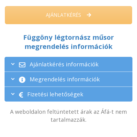
AJÁNLATKÉRÉS
Függöny légtornász műsor
megrendelés információk
Ajánlatkérés információk
Megrendelés információk
Fizetési lehetőségek
A weboldalon feltüntetett árak az Áfá-t nem
tartalmazzák.