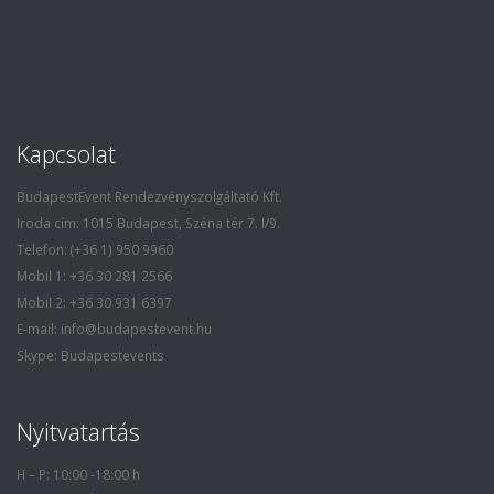
Kapcsolat
BudapestEvent Rendezvényszolgáltató Kft.
Iroda cím: 1015 Budapest, Széna tér 7. I/9.
Telefon: (+36 1) 950 9960
Mobil 1: +36 30 281 2566
Mobil 2: +36 30 931 6397
E-mail: info@budapestevent.hu
Skype: Budapestevents
Nyitvatartás
H – P: 10:00 -18:00 h