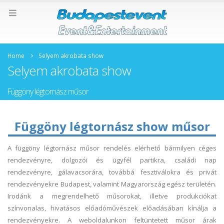
Home
Selyem akrobata show
Selyem akrobata show
Függöny légtornász műsor
Függöny légtornász show műsor
A függöny légtornász műsor rendelés elérhető bármilyen céges
rendezvényre, dolgozói és ügyfél partikra, családi nap
rendezvényre, gálavacsorára, továbbá fesztiválokra és privát
rendezvényekre Budapest, valamint Magyarország egész területén.
Irodánk a megrendelhető műsorokat, illetve produkciókat
színvonalas, hivatásos előadóművészek előadásában kínálja a
rendezvényekre. A weboldalunkon feltüntetett műsor árak