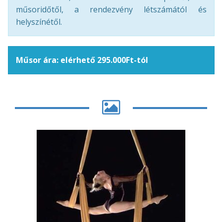
műsoridőtől, a rendezvény létszámától és
helyszínétől.
Műsor ára: elérhető 295.000Ft-tól