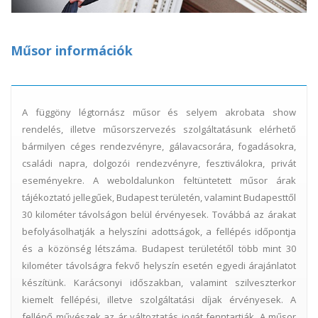
Műsor információk
A függöny légtornász műsor és selyem akrobata show
rendelés, illetve műsorszervezés szolgáltatásunk elérhető
bármilyen céges rendezvényre, gálavacsorára, fogadásokra,
családi napra, dolgozói rendezvényre, fesztiválokra, privát
eseményekre. A weboldalunkon feltüntetett műsor árak
tájékoztató jellegűek, Budapest területén, valamint Budapesttől
30 kilométer távolságon belül érvényesek. Továbbá az árakat
befolyásolhatják a helyszíni adottságok, a fellépés időpontja
és a közönség létszáma. Budapest területétől több mint 30
kilométer távolságra fekvő helyszín esetén egyedi árajánlatot
készítünk. Karácsonyi időszakban, valamint szilveszterkor
kiemelt fellépési, illetve szolgáltatási díjak érvényesek. A
fellépő művészek az ár változtatás jogát fenntartják. A műsor