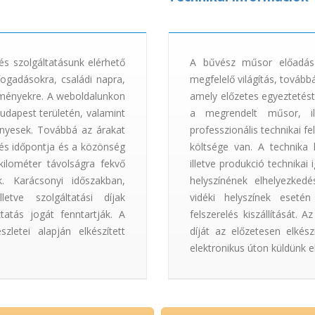
s szolgáltatásunk elérhető
A bűvész műsor előadásá
ogadásokra, családi napra,
megfelelő világítás, továb
seményekre. A weboldalunkon
amely előzetes egyeztetést
Budapest területén, valamint
a megrendelt műsor, ill
ényesek. Továbbá az árakat
professzionális technikai fe
épés időpontja és a közönség
költsége van. A technika 
kilométer távolságra fekvő
illetve produkció technikai
k. Karácsonyi időszakban,
helyszínének elhelyezkedé
lletve szolgáltatási díjak
vidéki helyszínek esetén
atás jogát fenntartják. A
felszerelés kiszállítását. 
letei alapján elkészített
díját az előzetesen elkész
elektronikus úton küldünk e