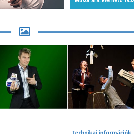
Műsor ára: elérhető 195.
Technikai információk