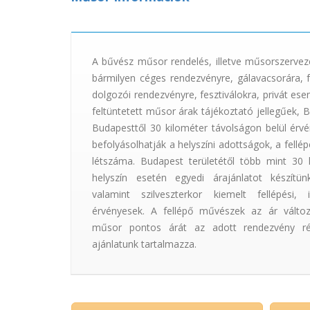
A bűvész műsor rendelés, illetve műsorszervezé
bármilyen céges rendezvényre, gálavacsorára, f
dolgozói rendezvényre, fesztiválokra, privát e
feltüntetett műsor árak tájékoztató jellegűek, 
Budapesttől 30 kilométer távolságon belül érv
befolyásolhatják a helyszíni adottságok, a fell
létszáma. Budapest területétől több mint 30 
helyszín esetén egyedi árajánlatot készítün
valamint szilveszterkor kiemelt fellépési, i
érvényesek. A fellépő művészek az ár változt
műsor pontos árát az adott rendezvény rész
ajánlatunk tartalmazza.