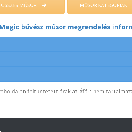
ÖSSZES MŰSOR
MŰSOR KATEGÓRIÁK
 Magic bűvész műsor megrendelés infor
eboldalon feltüntetett árak az Áfá-t nem tartalmaz