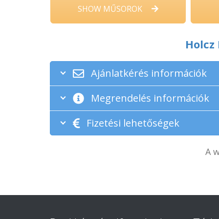
SHOW MŰSOROK
Holcz
Ajánlatkérés információk
Megrendelés információk
Fizetési lehetőségek
A w