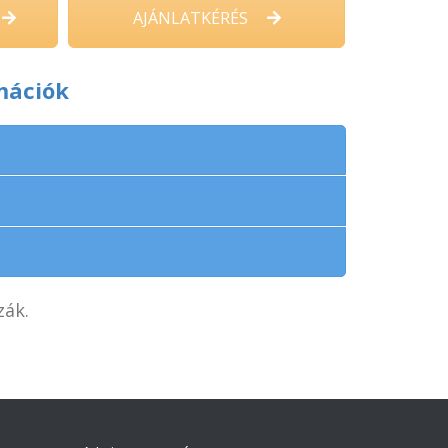
AJÁNLATKÉRÉS
mációk
zák.