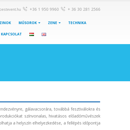
+36 1 950 9960
+ 36 30 281 2566
pestevent.hu
ZINOK
MŰSOROK
ZENE
TECHNIKA
KAPCSOLAT
endezvényre, gálavacsorára, továbbá fesztiválokra és
produkciókat színvonalas, hivatásos előadóművészek
hatja a helyszín elhelyezkedése, a fellépés időpontja