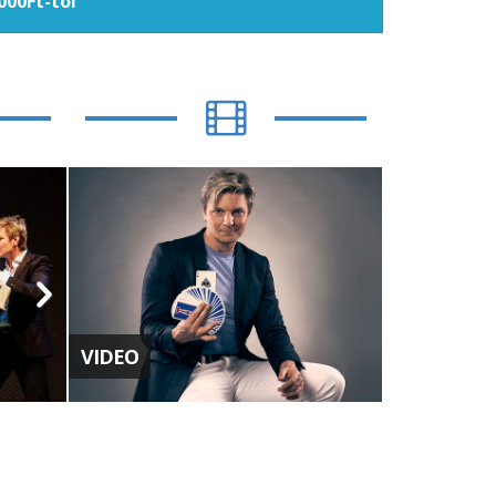
000Ft-tól
VIDEO