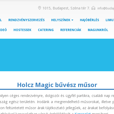
1015, Budapest, Széna tér 7.
info@buda
L
RENDZVÉNYSZERVEZÉS
HELYSZÍNEK
HAJÓBÉRLÉS
LIMU
IDEÓ
HOSTESSEK
CATERING
REFERENCIÁK
MAGUNKRÓL
Holcz Magic bűvész műsor
yen céges rendezvényre, dolgozói és ügyfél partikra, családi nap r
szág egész területén. Irodánk a megrendelhető műsorokat, illetve 
n feltüntetett műsor árak tájékoztató jellegűek, az árakat befolyásol
szítésével kapcsolatban várjuk érdeklődését a
Kapcsolat
menüben!