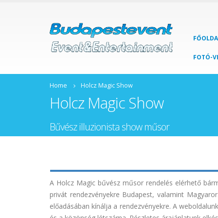
FŐOLDA
FOTÓ-V
Home
Holcz Magic Show
Holcz Magic Show
Bűvész illuzionista show műsor
A Holcz Magic bűvész műsor rendelés elérhető bármil
privát rendezvényekre Budapest, valamint Magyaror
előadásában kínálja a rendezvényekre. A weboldalunko
és a közönség létszáma. Részletes árajánlatunk elké