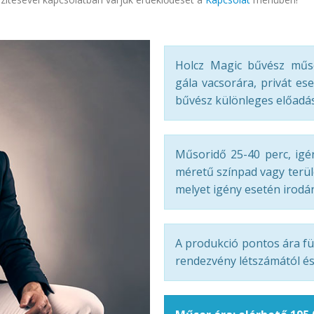
Holcz Magic bűvész műso
gála vacsorára, privát es
bűvész különleges előadás
Műsoridő 25-40 perc, igé
méretű színpad vagy terül
melyet igény esetén irodán
A produkció pontos ára fü
rendezvény létszámától és 