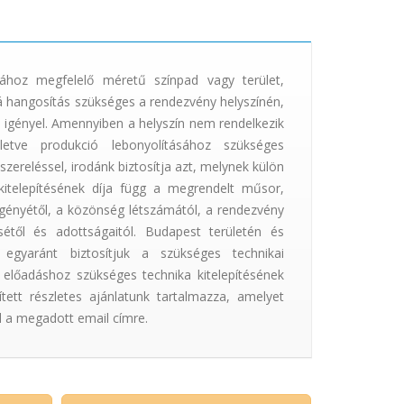
hoz megfelelő méretű színpad vagy terület,
bá hangosítás szükséges a rendezvény helyszínén,
 igényel. Amennyiben a helyszín nem rendelkezik
etve produkció lebonyolításához szükséges
lszereléssel, irodánk biztosítja azt, melynek külön
kitelepítésének díja függ a megrendelt műsor,
 igényétől, a közönség létszámától, a rendezvény
sétől és adottságaitól. Budapest területén és
 egyaránt biztosítjuk a szükséges technikai
Az előadáshoz szükséges technika kitelepítésének
ített részletes ajánlatunk tartalmazza, amelyet
l a megadott email címre.