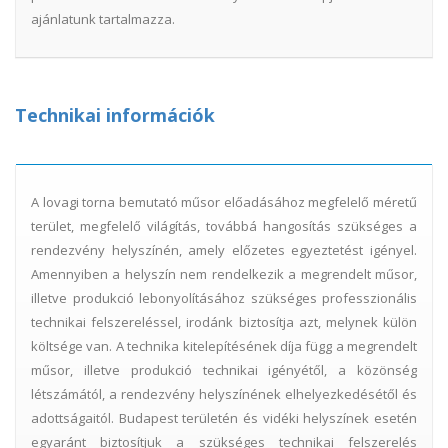
ajánlatunk tartalmazza.
Technikai információk
A lovagi torna bemutató műsor előadásához megfelelő méretű
terület, megfelelő világítás, továbbá hangosítás szükséges a
rendezvény helyszínén, amely előzetes egyeztetést igényel.
Amennyiben a helyszín nem rendelkezik a megrendelt műsor,
illetve produkció lebonyolításához szükséges professzionális
technikai felszereléssel, irodánk biztosítja azt, melynek külön
költsége van. A technika kitelepítésének díja függ a megrendelt
műsor, illetve produkció technikai igényétől, a közönség
létszámától, a rendezvény helyszínének elhelyezkedésétől és
adottságaitól. Budapest területén és vidéki helyszínek esetén
egyaránt biztosítjuk a szükséges technikai felszerelés