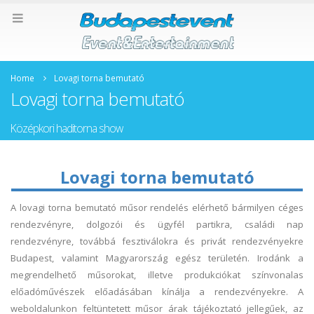
Home
Lovagi torna bemutató
Lovagi torna bemutató
Középkori haditorna show
Lovagi torna bemutató
A lovagi torna bemutató műsor rendelés elérhető bármilyen céges
rendezvényre, dolgozói és ügyfél partikra, családi nap
rendezvényre, továbbá fesztiválokra és privát rendezvényekre
Budapest, valamint Magyarország egész területén. Irodánk a
megrendelhető műsorokat, illetve produkciókat színvonalas
előadóművészek előadásában kínálja a rendezvényekre. A
weboldalunkon feltüntetett műsor árak tájékoztató jellegűek, az