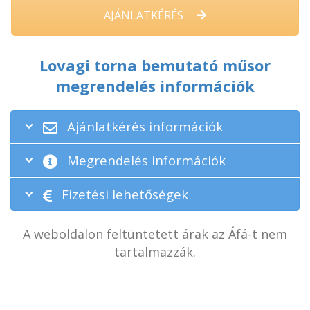
AJÁNLATKÉRÉS
Lovagi torna bemutató műsor
megrendelés információk
Ajánlatkérés információk
Megrendelés információk
Fizetési lehetőségek
A weboldalon feltüntetett árak az Áfá-t nem
tartalmazzák.