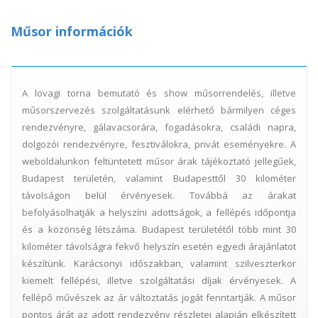
Műsor információk
A lovagi torna bemutató és show műsorrendelés, illetve
műsorszervezés szolgáltatásunk elérhető bármilyen céges
rendezvényre, gálavacsorára, fogadásokra, családi napra,
dolgozói rendezvényre, fesztiválokra, privát eseményekre. A
weboldalunkon feltüntetett műsor árak tájékoztató jellegűek,
Budapest területén, valamint Budapesttől 30 kilométer
távolságon belül érvényesek. Továbbá az árakat
befolyásolhatják a helyszíni adottságok, a fellépés időpontja
és a közönség létszáma. Budapest területétől több mint 30
kilométer távolságra fekvő helyszín esetén egyedi árajánlatot
készítünk. Karácsonyi időszakban, valamint szilveszterkor
kiemelt fellépési, illetve szolgáltatási díjak érvényesek. A
fellépő művészek az ár változtatás jogát fenntartják. A műsor
pontos árát az adott rendezvény részletei alapján elkészített