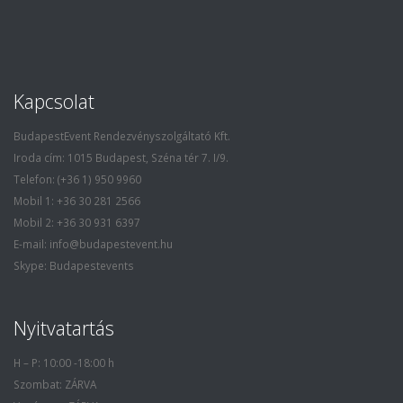
Kapcsolat
BudapestEvent Rendezvényszolgáltató Kft.
Iroda cím: 1015 Budapest, Széna tér 7. I/9.
Telefon: (+36 1) 950 9960
Mobil 1: +36 30 281 2566
Mobil 2: +36 30 931 6397
E-mail: info@budapestevent.hu
Skype: Budapestevents
Nyitvatartás
H – P: 10:00 -18:00 h
Szombat: ZÁRVA