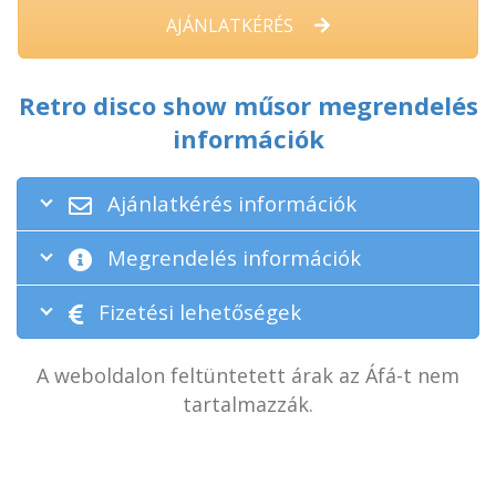
AJÁNLATKÉRÉS
Retro disco show műsor megrendelés
információk
Ajánlatkérés információk
Megrendelés információk
Fizetési lehetőségek
A weboldalon feltüntetett árak az Áfá-t nem
tartalmazzák.