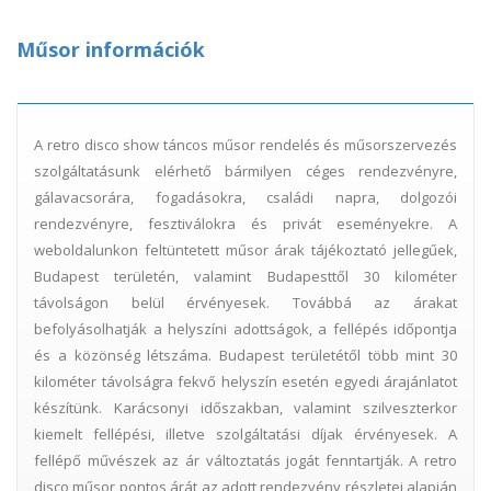
Műsor információk
A retro disco show táncos műsor rendelés és műsorszervezés
szolgáltatásunk elérhető bármilyen céges rendezvényre,
gálavacsorára, fogadásokra, családi napra, dolgozói
rendezvényre, fesztiválokra és privát eseményekre. A
weboldalunkon feltüntetett műsor árak tájékoztató jellegűek,
Budapest területén, valamint Budapesttől 30 kilométer
távolságon belül érvényesek. Továbbá az árakat
befolyásolhatják a helyszíni adottságok, a fellépés időpontja
és a közönség létszáma. Budapest területétől több mint 30
kilométer távolságra fekvő helyszín esetén egyedi árajánlatot
készítünk. Karácsonyi időszakban, valamint szilveszterkor
kiemelt fellépési, illetve szolgáltatási díjak érvényesek. A
fellépő művészek az ár változtatás jogát fenntartják. A retro
disco műsor pontos árát az adott rendezvény részletei alapján