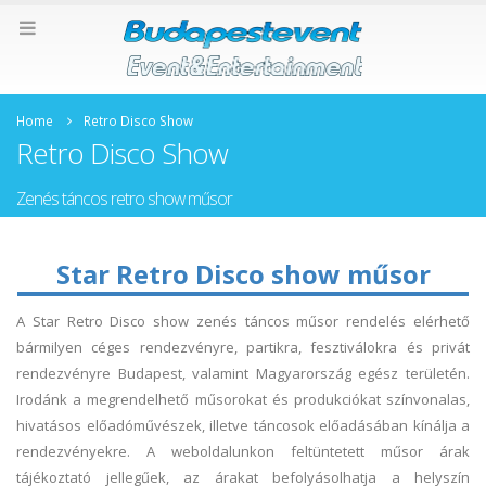
Home
Retro Disco Show
Retro Disco Show
Zenés táncos retro show műsor
Star Retro Disco show műsor
A Star Retro Disco show zenés táncos műsor rendelés elérhető
bármilyen céges rendezvényre, partikra, fesztiválokra és privát
rendezvényre Budapest, valamint Magyarország egész területén.
Irodánk a megrendelhető műsorokat és produkciókat színvonalas,
hivatásos előadóművészek, illetve táncosok előadásában kínálja a
rendezvényekre. A weboldalunkon feltüntetett műsor árak
tájékoztató jellegűek, az árakat befolyásolhatja a helyszín