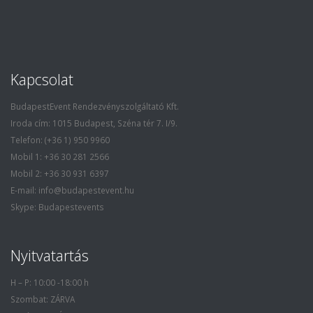
Kapcsolat
BudapestEvent Rendezvényszolgáltató Kft.
Iroda cím: 1015 Budapest, Széna tér 7. I/9.
Telefon: (+36 1) 950 9960
Mobil 1: +36 30 281 2566
Mobil 2: +36 30 931 6397
E-mail: info@budapestevent.hu
Skype: Budapestevents
Nyitvatartás
H – P: 10:00 -18:00 h
Szombat: ZÁRVA