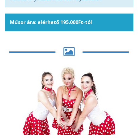
Műsor ára: elérhető 195.000Ft-tól