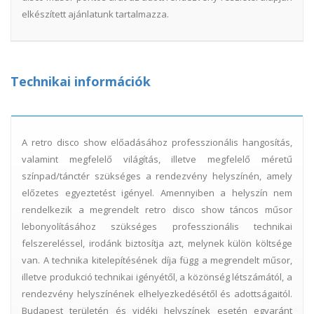
elkészített ajánlatunk tartalmazza.
Technikai információk
A retro disco show előadásához professzionális hangosítás,
valamint megfelelő világítás, illetve megfelelő méretű
színpad/tánctér szükséges a rendezvény helyszínén, amely
előzetes egyeztetést igényel. Amennyiben a helyszín nem
rendelkezik a megrendelt retro disco show táncos műsor
lebonyolításához szükséges professzionális technikai
felszereléssel, irodánk biztosítja azt, melynek külön költsége
van. A technika kitelepítésének díja függ a megrendelt műsor,
illetve produkció technikai igényétől, a közönség létszámától, a
rendezvény helyszínének elhelyezkedésétől és adottságaitól.
Budapest területén és vidéki helyszínek esetén egyaránt