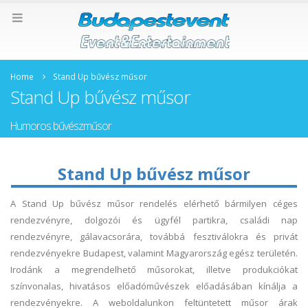
Home
Stand Up bűvész műsor
Stand Up bűvész műsor
Humoros bűvészműsor
Stand Up bűvész műsor
A Stand Up bűvész műsor rendelés elérhető bármilyen céges
rendezvényre, dolgozói és ügyfél partikra, családi nap
rendezvényre, gálavacsorára, továbbá fesztiválokra és privát
rendezvényekre Budapest, valamint Magyarország egész területén.
Irodánk a megrendelhető műsorokat, illetve produkciókat
színvonalas, hivatásos előadóművészek előadásában kínálja a
rendezvényekre. A weboldalunkon feltüntetett műsor árak