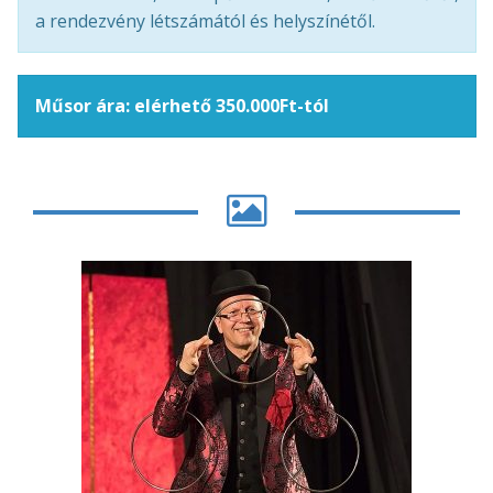
a rendezvény létszámától és helyszínétől.
Műsor ára: elérhető 350.000Ft-tól