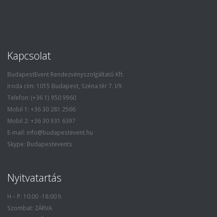
Kapcsolat
BudapestEvent Rendezvényszolgáltató Kft.
Iroda cím: 1015 Budapest, Széna tér 7. I/9.
Telefon: (+36 1) 950 9960
Mobil 1: +36 30 281 2566
Mobil 2: +36 30 931 6397
E-mail: info@budapestevent.hu
Skype: Budapestevents
Nyitvatartás
H – P: 10:00 -18:00 h
Szombat: ZÁRVA