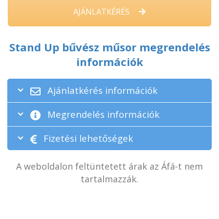
AJÁNLATKÉRÉS
Stand Up bűvész műsor megrendelés
információk
Ajánlatkérés információk
Megrendelés információk
Fizetési lehetőségek
A weboldalon feltüntetett árak az Áfá-t nem
tartalmazzák.