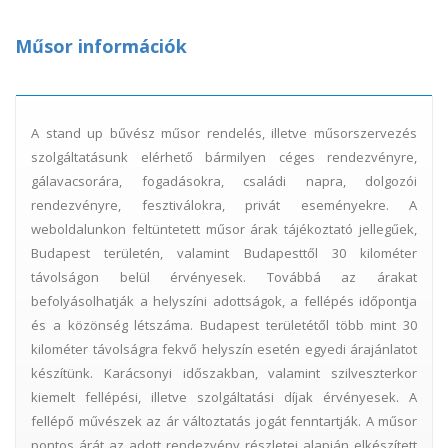
Műsor információk
A stand up bűvész műsor rendelés, illetve műsorszervezés
szolgáltatásunk elérhető bármilyen céges rendezvényre,
gálavacsorára, fogadásokra, családi napra, dolgozói
rendezvényre, fesztiválokra, privát eseményekre. A
weboldalunkon feltüntetett műsor árak tájékoztató jellegűek,
Budapest területén, valamint Budapesttől 30 kilométer
távolságon belül érvényesek. Továbbá az árakat
befolyásolhatják a helyszíni adottságok, a fellépés időpontja
és a közönség létszáma. Budapest területétől több mint 30
kilométer távolságra fekvő helyszín esetén egyedi árajánlatot
készítünk. Karácsonyi időszakban, valamint szilveszterkor
kiemelt fellépési, illetve szolgáltatási díjak érvényesek. A
fellépő művészek az ár változtatás jogát fenntartják. A műsor
pontos árát az adott rendezvény részletei alapján elkészített