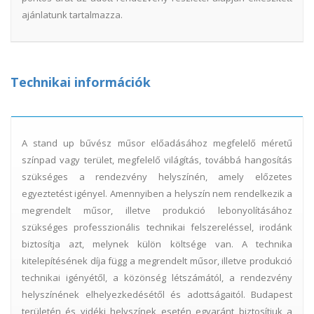
ajánlatunk tartalmazza.
Technikai információk
A stand up bűvész műsor előadásához megfelelő méretű
színpad vagy terület, megfelelő világítás, továbbá hangosítás
szükséges a rendezvény helyszínén, amely előzetes
egyeztetést igényel. Amennyiben a helyszín nem rendelkezik a
megrendelt műsor, illetve produkció lebonyolításához
szükséges professzionális technikai felszereléssel, irodánk
biztosítja azt, melynek külön költsége van. A technika
kitelepítésének díja függ a megrendelt műsor, illetve produkció
technikai igényétől, a közönség létszámától, a rendezvény
helyszínének elhelyezkedésétől és adottságaitól. Budapest
területén és vidéki helyszínek esetén egyaránt biztosítjuk a