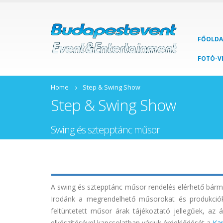
FŐOLDA
FOTÓ-V
Home
Step & Swing Show
Step & Swing Show
Swing és sztepptánc műsor
A swing és sztepptánc műsor rendelés elérhető bármi
Irodánk a megrendelhető műsorokat és produkcióka
feltüntetett műsor árak tájékoztató jellegűek, az 
elkészítésével kapcsolatban várjuk érdeklődését a
Ka