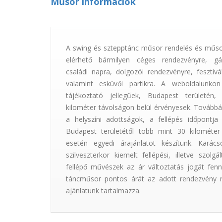
Műsor információk
A swing és sztepptánc műsor rendelés és műso
elérhető bármilyen céges rendezvényre, gál
családi napra, dolgozói rendezvényre, fesztivá
valamint esküvői partikra. A weboldalunkon
tájékoztató jellegűek, Budapest területén,
kilométer távolságon belül érvényesek. Továbbá
a helyszíni adottságok, a fellépés időpontj
Budapest területétől több mint 30 kilométer 
esetén egyedi árajánlatot készítünk. Karács
szilveszterkor kiemelt fellépési, illetve szolg
fellépő művészek az ár változtatás jogát fenn
táncműsor pontos árát az adott rendezvény rés
ajánlatunk tartalmazza.