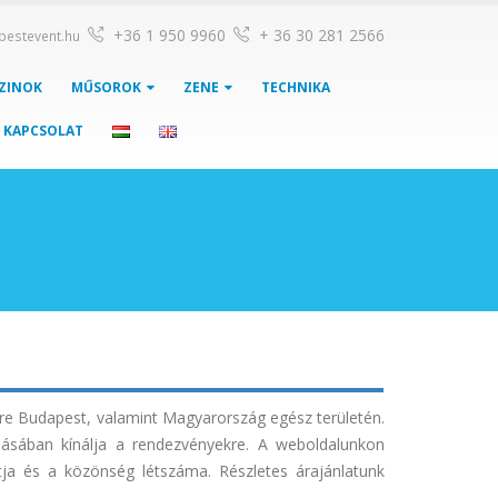
+36 1 950 9960
+ 36 30 281 2566
pestevent.hu
ZINOK
MŰSOROK
ZENE
TECHNIKA
KAPCSOLAT
yre Budapest, valamint Magyarország egész területén.
dásában kínálja a rendezvényekre. A weboldalunkon
ntja és a közönség létszáma. Részletes árajánlatunk