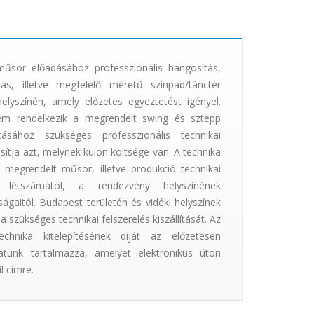
űsor előadásához professzionális hangosítás,
tás, illetve megfelelő méretű színpad/tánctér
lyszínén, amely előzetes egyeztetést igényel.
em rendelkezik a megrendelt swing és sztepp
ásához szükséges professzionális technikai
osítja azt, melynek külön költsége van. A technika
a megrendelt műsor, illetve produkció technikai
 létszámától, a rendezvény helyszínének
ágaitól. Budapest területén és vidéki helyszínek
a szükséges technikai felszerelés kiszállítását. Az
chnika kitelepítésének díját az előzetesen
nlatunk tartalmazza, amelyet elektronikus úton
l címre.