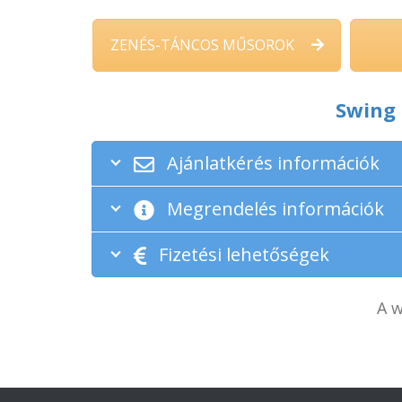
ZENÉS-TÁNCOS MŰSOROK
Swing 
Ajánlatkérés információk
Megrendelés információk
Fizetési lehetőségek
A w