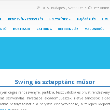
1015, Budapest, Széna tér 7.
info@buda
L
RENDZVÉNYSZERVEZÉS
HELYSZÍNEK
HAJÓBÉRLÉS
LIMU
IDEÓ
HOSTESSEK
CATERING
REFERENCIÁK
MAGUNKRÓL
Swing és sztepptánc műsor
lyen céges rendezvényre, partikra, fesztiválokra és privát rendezvén
t színvonalas, hivatásos előadóművészek, illetve táncosok előa
árakat befolyásolhatja a helyszín elhelyezkedése, a fellépés időpo
pcsolat
menüben!