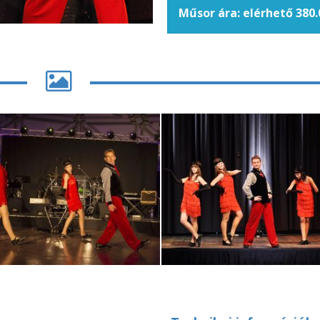
Műsor ára: elérhető 380.