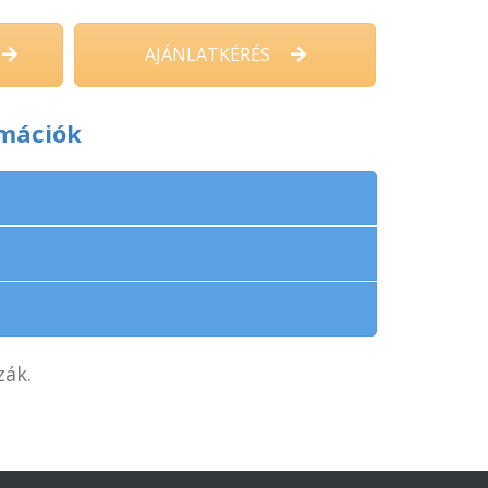
AJÁNLATKÉRÉS
rmációk
zák.