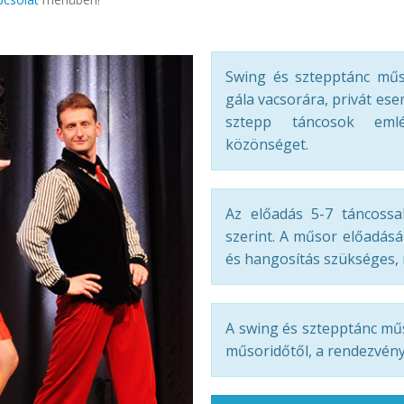
Swing és sztepptánc műso
gála vacsorára, privát ese
sztepp táncosok emlé
közönséget.
Az előadás 5-7 táncossa
szerint. A műsor előadás
és hangosítás szükséges, m
A swing és sztepptánc mű
műsoridőtől, a rendezvény 