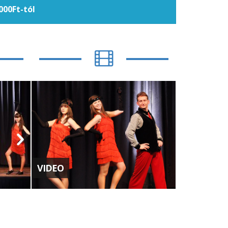
000Ft-tól
VIDEO