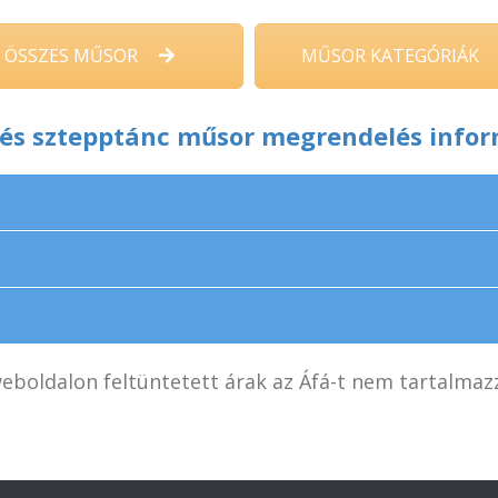
ÖSSZES MŰSOR
MŰSOR KATEGÓRIÁK
és sztepptánc műsor megrendelés info
eboldalon feltüntetett árak az Áfá-t nem tartalmaz