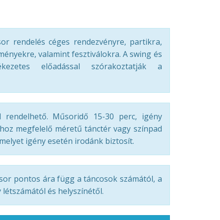
r rendelés céges rendezvényre, partikra,
ményekre, valamint fesztiválokra. A swing és
kezetes előadással szórakoztatják a
l rendelhető. Műsoridő 15-30 perc, igény
ához megfelelő méretű tánctér vagy színpad
elyet igény esetén irodánk biztosít.
sor pontos ára függ a táncosok számától, a
létszámától és helyszínétől.