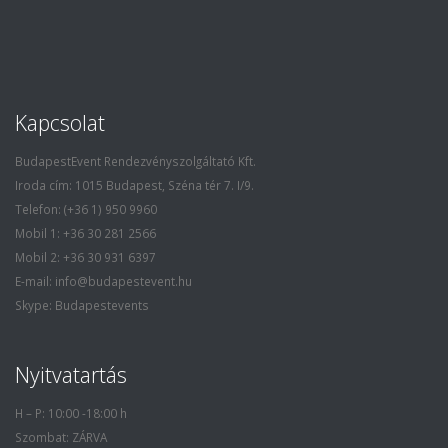
Kapcsolat
BudapestEvent Rendezvényszolgáltató Kft.
Iroda cím: 1015 Budapest, Széna tér 7. I/9.
Telefon: (+36 1) 950 9960
Mobil 1: +36 30 281 2566
Mobil 2: +36 30 931 6397
E-mail: info@budapestevent.hu
Skype: Budapestevents
Nyitvatartás
H – P: 10:00 -18:00 h
Szombat: ZÁRVA