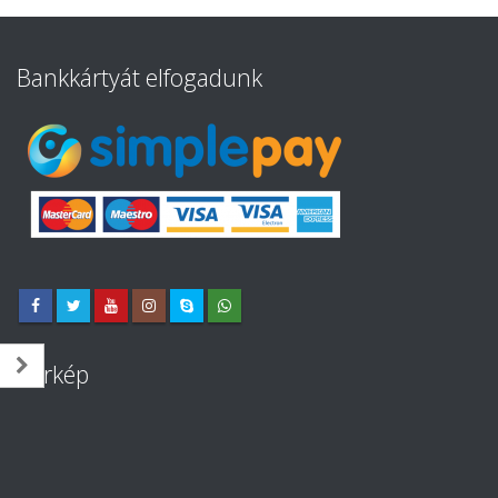
Bankkártyát elfogadunk
Térkép