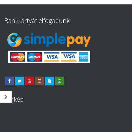
Bankkártyát elfogadunk
Térkép