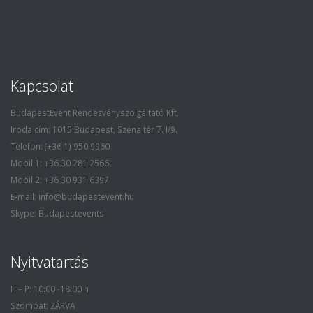
Kapcsolat
BudapestEvent Rendezvényszolgáltató Kft.
Iroda cím: 1015 Budapest, Széna tér 7. I/9.
Telefon: (+36 1) 950 9960
Mobil 1: +36 30 281 2566
Mobil 2: +36 30 931 6397
E-mail: info@budapestevent.hu
Skype: Budapestevents
Nyitvatartás
H – P: 10:00 -18:00 h
Szombat: ZÁRVA